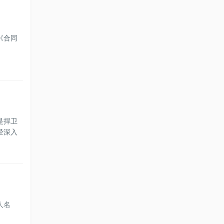
《合同
是捍卫
经深入
人名